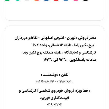
دفتر فروش : تهران - اشرفی اصفهانی - تقاطع مرزداران
- برج نگین رضا ، طبقه 16 شمالی، واحد 1602
کارشناسی و نمایشگاه : طبقه همکف برج نگین رضا
ساعات پاسخگویی : 9:30 الی 16:30
تلفن هdوشمنــــد :
02191028044
-
02191028011
«خط ویژه فروش خودروی شخصی | کارشناسی و
قیمت‌گذاری فوری»
02191027011