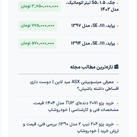
•
جک، S5، 1.5 لیتر اتوماتیک،
3,750,000,000 تومان
مدل 1402
•
پراید، 111، SE، مدل 1397
775,000,000 تومان
•
پراید، 111، SE، مدل 1394
570,000,000 تومان
📰 تازه‌ترین مطالب مجله
•
معرفی میتسوبیشی ASX مید لاین | دوست داری
اقساطی داشته باشیش؟
•
خرید پژو 207i دنده‌ای TU3 مدل ۱۴۰۴؛ قیمت،
مشخصات فنی و کارشناسی | خودروشاپ
•
خرید پژو 206 تیپ 2 مدل 1390؛ بررسی فنی، قیمت و
ارزش خرید | خودروشاپ