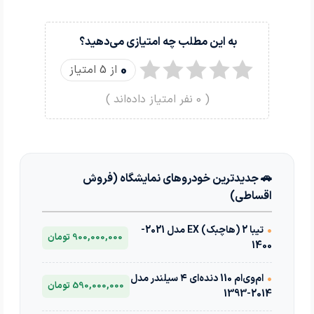
به این مطلب چه امتیازی می‌دهید؟
0
از 5 امتیاز
(
0
نفر امتیاز داده‌اند )
🚗 جدیدترین خودروهای نمایشگاه (فروش
اقساطی)
•
تیبا 2 (هاچبک) EX مدل 2021-
900,000,000 تومان
1400
•
ام‌وی‌ام 110 دنده‌ای ۴ سیلندر مدل
590,000,000 تومان
2014-1393