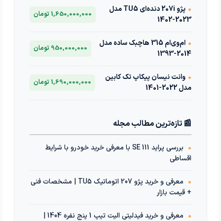
•
پژو 207i دنده‌ای TU5 مدل
1,650,000,000 تومان
2023-1402
•
ام‌وی‌ام 315 هاچبک ساده مدل
950,000,000 تومان
2014-1393
•
وانت نیسان پیکاپ تک کابین
1,690,000,000 تومان
مدل 2022-1401
📰 تازه‌ترین مطالب مجله
•
بررسی پراید 111 SE با معرفی خرید خودرو با شرایط
اقساطی
•
معرفی و خرید پژو 207 اتوماتیک TU5 | مشخصات فنی
+ قیمت بازار
•
معرفی و خرید فیدلیتی الیت تیپ 1 پنج نفره 1404 |