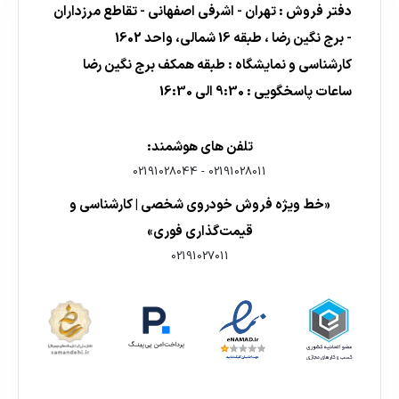
دفتر فروش : تهران - اشرفی اصفهانی - تقاطع مرزداران
- برج نگین رضا ، طبقه 16 شمالی، واحد 1602
کارشناسی و نمایشگاه : طبقه همکف برج نگین رضا
ساعات پاسخگویی : 9:30 الی 16:30
تلفن های هوشمند:
02191028044
-
02191028011
«خط ویژه فروش خودروی شخصی | کارشناسی و
قیمت‌گذاری فوری»
02191027011