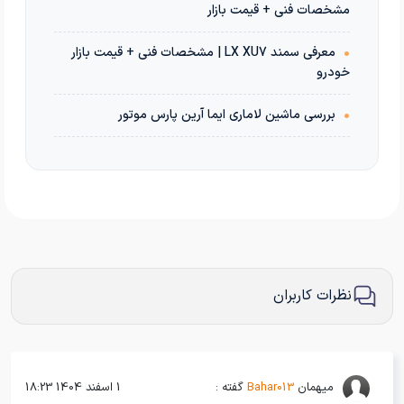
مشخصات فنی + قیمت بازار
•
معرفی سمند LX XU7 | مشخصات فنی + قیمت بازار
خودرو
•
بررسی ماشین لاماری ایما آرین پارس موتور
نظرات کاربران
میهمان
Bahar013
گفته :
1 اسفند 1404 18:23