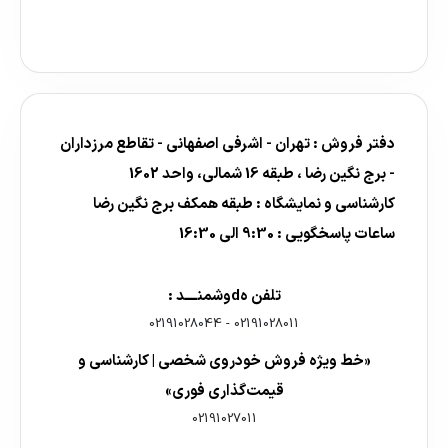
دفتر فروش : تهران - اشرفی اصفهانی - تقاطع مرزداران
- برج نگین رضا ، طبقه 16 شمالی، واحد 1602
کارشناسی و نمایشگاه : طبقه همکف برج نگین رضا
ساعات پاسخگویی : 9:30 الی 16:30
تلفن هdوشمنــــد :
02191028044
-
02191028011
«خط ویژه فروش خودروی شخصی | کارشناسی و
قیمت‌گذاری فوری»
02191027011