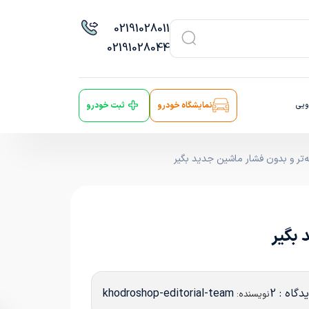
021
91028011
021
91028044
ویی
نمایشگاه خودرو
ثبت خودرو
‌تر و بدون فشار ماشین جدید بگیر
 بگیر
دگاه : 2
khodroshop-editorial-team
نویسنده: