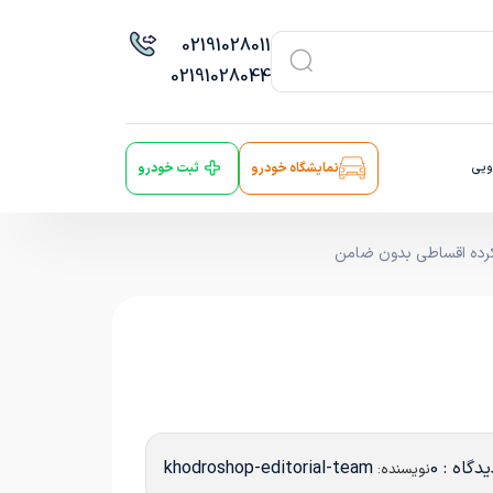
021
91028011
021
91028044
ویی
نمایشگاه خودرو
ثبت خودرو
کرده اقساطی بدون ضامن
دگاه : 0
khodroshop-editorial-team
نویسنده: