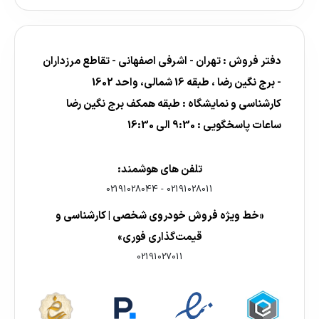
دفتر فروش : تهران - اشرفی اصفهانی - تقاطع مرزداران
- برج نگین رضا ، طبقه 16 شمالی، واحد 1602
کارشناسی و نمایشگاه : طبقه همکف برج نگین رضا
ساعات پاسخگویی : 9:30 الی 16:30
تلفن های هوشمند:
02191028044
-
02191028011
«خط ویژه فروش خودروی شخصی | کارشناسی و
قیمت‌گذاری فوری»
02191027011