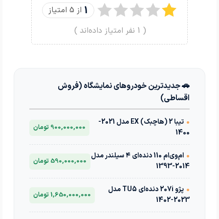
1
از 5 امتیاز
(
1
نفر امتیاز داده‌اند )
🚗 جدیدترین خودروهای نمایشگاه (فروش
اقساطی)
•
تیبا 2 (هاچبک) EX مدل 2021-
900,000,000 تومان
1400
•
ام‌وی‌ام 110 دنده‌ای ۴ سیلندر مدل
590,000,000 تومان
2014-1393
•
پژو 207i دنده‌ای TU5 مدل
1,650,000,000 تومان
2023-1402