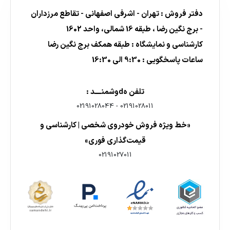
دفتر فروش : تهران - اشرفی اصفهانی - تقاطع مرزداران
- برج نگین رضا ، طبقه 16 شمالی، واحد 1602
کارشناسی و نمایشگاه : طبقه همکف برج نگین رضا
ساعات پاسخگویی : 9:30 الی 16:30
تلفن هdوشمنــــد :
02191028044
-
02191028011
«خط ویژه فروش خودروی شخصی | کارشناسی و
قیمت‌گذاری فوری»
02191027011