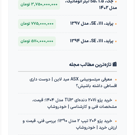
•
جک، S5، 1.5 لیتر اتوماتیک،
3,750,000,000 تومان
مدل 1402
•
پراید، 111، SE، مدل 1397
775,000,000 تومان
•
پراید، 111، SE، مدل 1394
570,000,000 تومان
📰 تازه‌ترین مطالب مجله
•
معرفی میتسوبیشی ASX مید لاین | دوست داری
اقساطی داشته باشیش؟
•
خرید پژو 207i دنده‌ای TU3 مدل ۱۴۰۴؛ قیمت،
مشخصات فنی و کارشناسی | خودروشاپ
•
خرید پژو 206 تیپ 2 مدل 1390؛ بررسی فنی، قیمت و
ارزش خرید | خودروشاپ