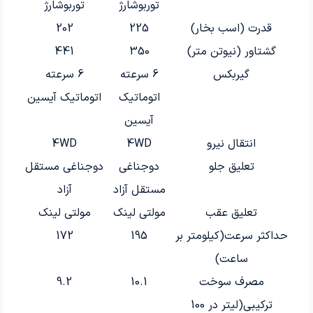
توربوشارژ
توربوشارژ
قدرت (اسب بخار)
225
202
گشتاور (نیوتن متر)
350
441
گیربکس
6 سرعته
6 سرعته
اتوماتیک
اتوماتیک آیسین
آیسین
انتقال نیرو
4WD
4WD
تعلیق جلو
دوجناغی
دوجناغی مستقل
مستقل آزاد
آزاد
تعلیق عقب
مولتی لینک
مولتی لینک
حداکثر سرعت(کیلومتر بر
195
172
ساعت)
مصرف سوخت
10.1
9.2
ترکیبی(لیتر در 100