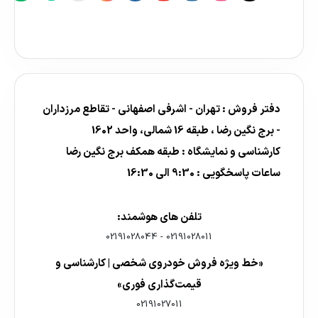
دفتر فروش : تهران - اشرفی اصفهانی - تقاطع مرزداران
- برج نگین رضا ، طبقه 16 شمالی، واحد 1602
کارشناسی و نمایشگاه : طبقه همکف برج نگین رضا
ساعات پاسخگویی : 9:30 الی 16:30
تلفن های هوشمند:
02191028044
-
02191028011
«خط ویژه فروش خودروی شخصی | کارشناسی و
قیمت‌گذاری فوری»
02191027011