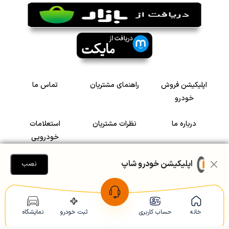
اپلیکیشن فروش
راهنمای مشتریان
تماس ما
خودرو
درباره ما
نظرات مشتریان
استعلامات
خودرویی
سرمایه گذاری در
رضایت مشتریان
اپلیکیشن خودرو شاپ
نصب
خودرو
Copyright © 2005-2026
Khodroshop.ir
خانه
حساب کاربری
ثبت خودرو
نمایشگاه