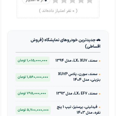
0
از 5 امتیاز
(
0
نفر امتیاز داده‌اند )
🚗 جدیدترین خودروهای نمایشگاه (فروش
اقساطی)
•
سمند، LX، XU7، مدل 1394
1,015,000,000 تومان
•
سمند، سورن، پلاس XU7P
1,560,000,000 تومان
بنزینی، مدل 1404
•
سمند، LX، EF7، مدل 1393
795,000,000 تومان
•
فیدلیتی، پرستیژ، تیپ 1 پنج
5,700,000,000 تومان
نفره، مدل 1403