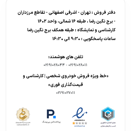
دفتر فروش : تهران - اشرفی اصفهانی - تقاطع مرزداران
- برج نگین رضا ، طبقه 16 شمالی، واحد 1602
کارشناسی و نمایشگاه : طبقه همکف برج نگین رضا
ساعات پاسخگویی : 9:30 الی 16:30
تلفن های هوشمند:
02191028044
-
02191028011
«خط ویژه فروش خودروی شخصی | کارشناسی و
قیمت‌گذاری فوری»
02191027011