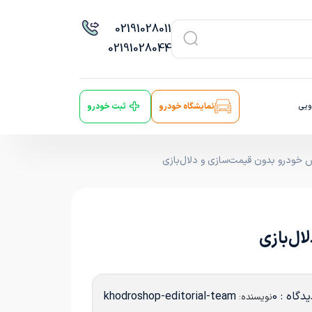
021
91028011
021
91028044
ویی
نمایشگاه خودرو
ثبت خودرو
 خودرو بدون قیمت‌سازی و دلال‌بازی
ال‌بازی
دگاه : 0
khodroshop-editorial-team
نویسنده: