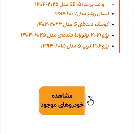
وانت پراید 151 SE مدل 2025-1404
نیسان رونیز مدل 2007-1386
کوییک دنده‌ای S مدل 2023-1402
پژو 207i پانوراما دنده‌ای مدل 2025-1404
پژو 206 تیپ ۵ مدل 2015-1394