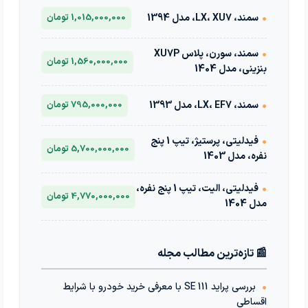
•
سمند، LX، XU7، مدل 1394
1,015,000,000 تومان
•
سمند، سورن، پلاس XU7P
1,560,000,000 تومان
بنزینی، مدل 1404
•
سمند، LX، EF7، مدل 1393
795,000,000 تومان
•
فیدلیتی، پرستیژ، تیپ 1 پنج
5,700,000,000 تومان
نفره، مدل 1403
•
فیدلیتی، الیت، تیپ 1 پنج نفره،
4,770,000,000 تومان
مدل 1404
📰 تازه‌ترین مطالب مجله
•
بررسی پراید 111 SE با معرفی خرید خودرو با شرایط
اقساطی