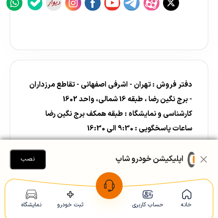
دفتر فروش : تهران - اشرفی اصفهانی - تقاطع مرزداران
- برج نگین رضا ، طبقه 16 شمالی، واحد 1602
کارشناسی و نمایشگاه : طبقه همکف برج نگین رضا
ساعات پاسخگویی : 9:30 الی 16:30
اپلیکیشن خودرو شاپ
تلفن های هوشمند:
نصب
02191028044
-
02191028011
«خط ویژه فروش خودروی شخصی | کارشناسی و
قیمت‌گذاری فوری»
خانه
حساب کاربری
ثبت خودرو
نمایشگاه