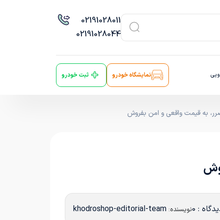
021
91028011
021
91028044
ویی
نمایشگاه خودرو
ثبت خودرو
ر، به قیمت واقعی و امن بفروش
روش
دگاه : 0
khodroshop-editorial-team
نویسنده: