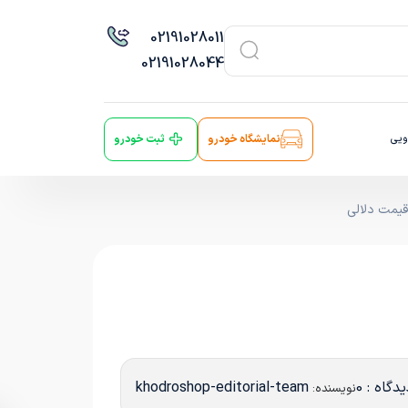
021
91028011
021
91028044
ویی
نمایشگاه خودرو
ثبت خودرو
قیمت دلالی
دگاه : 0
khodroshop-editorial-team
نویسنده: