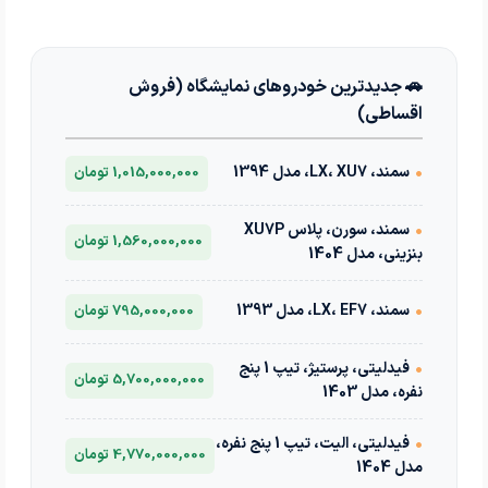
🚗 جدیدترین خودروهای نمایشگاه (فروش
اقساطی)
•
سمند، LX، XU7، مدل 1394
1,015,000,000 تومان
•
سمند، سورن، پلاس XU7P
1,560,000,000 تومان
بنزینی، مدل 1404
•
سمند، LX، EF7، مدل 1393
795,000,000 تومان
•
فیدلیتی، پرستیژ، تیپ 1 پنج
5,700,000,000 تومان
نفره، مدل 1403
•
فیدلیتی، الیت، تیپ 1 پنج نفره،
4,770,000,000 تومان
مدل 1404