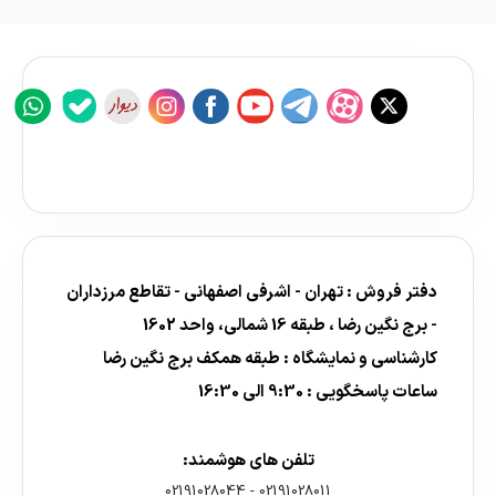
دفتر فروش : تهران - اشرفی اصفهانی - تقاطع مرزداران
- برج نگین رضا ، طبقه 16 شمالی، واحد 1602
کارشناسی و نمایشگاه : طبقه همکف برج نگین رضا
ساعات پاسخگویی : 9:30 الی 16:30
تلفن های هوشمند:
02191028044
-
02191028011