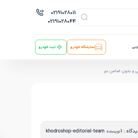
021
91028011
021
91028044
ویی
نمایشگاه خودرو
ثبت خودرو
یدگاه : 1
khodroshop-editorial-team
نویسنده: