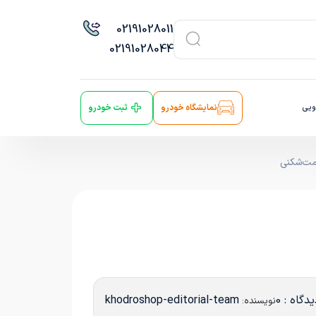
021
91028011
021
91028044
ویی
نمایشگاه خودرو
ثبت خودرو
مت‌شکنی
دگاه : 0
khodroshop-editorial-team
نویسنده: