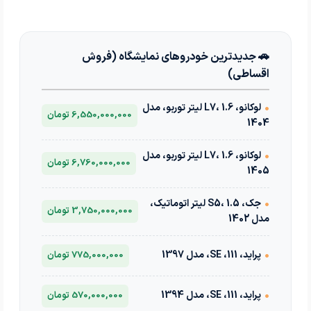
🚗 جدیدترین خودروهای نمایشگاه (فروش
اقساطی)
•
لوکانو، L7، 1.6 لیتر توربو، مدل
6,550,000,000 تومان
1404
•
لوکانو، L7، 1.6 لیتر توربو، مدل
6,760,000,000 تومان
1405
•
جک، S5، 1.5 لیتر اتوماتیک،
3,750,000,000 تومان
مدل 1402
•
پراید، 111، SE، مدل 1397
775,000,000 تومان
•
پراید، 111، SE، مدل 1394
570,000,000 تومان