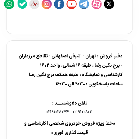
دفتر فروش : تهران - اشرفی اصفهانی - تقاطع مرزداران
- برج نگین رضا ، طبقه 16 شمالی، واحد 1602
کارشناسی و نمایشگاه : طبقه همکف برج نگین رضا
ساعات پاسخگویی : 9:30 الی 16:30
تلفن هdوشمنــــد :
02191028044
-
02191028011
«خط ویژه فروش خودروی شخصی | کارشناسی و
قیمت‌گذاری فوری»