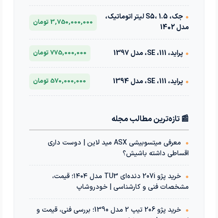
•
جک، S5، 1.5 لیتر اتوماتیک،
3,750,000,000 تومان
مدل 1402
•
پراید، 111، SE، مدل 1397
775,000,000 تومان
•
پراید، 111، SE، مدل 1394
570,000,000 تومان
📰 تازه‌ترین مطالب مجله
•
معرفی میتسوبیشی ASX مید لاین | دوست داری
اقساطی داشته باشیش؟
•
خرید پژو 207i دنده‌ای TU3 مدل ۱۴۰۴؛ قیمت،
مشخصات فنی و کارشناسی | خودروشاپ
•
خرید پژو 206 تیپ 2 مدل 1390؛ بررسی فنی، قیمت و