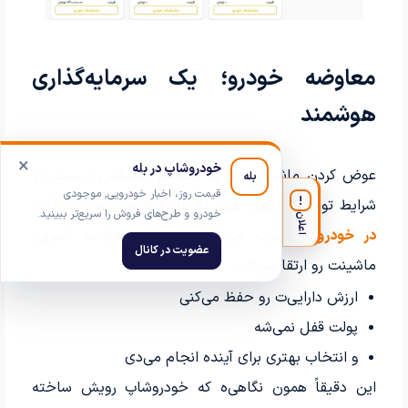
معاوضه خودرو؛ یک سرمایه‌گذاری
هوشمند
×
خودروشاپ در بله
عوض کردن ماشین فقط یه تصمیم احساسی نیست. تو
بله
قیمت روز، اخبار خودرویی, موجودی
!
شرایط تورمی، ماشین هنوز یکی از شکل‌های
سرمایه‌گذاری
خودرو و طرح‌های فروش را سریع‌تر ببینید.
اعلان
در خودرو
محسوب می‌شه. وقتی با معاوضه اصولی،
عضویت در کانال
ماشینت رو ارتقا می‌دی:
ارزش دارایی‌ت رو حفظ می‌کنی
پولت قفل نمی‌شه
و انتخاب بهتری برای آینده انجام می‌دی
این دقیقاً همون نگاهی‌ه که خودروشاپ رویش ساخته