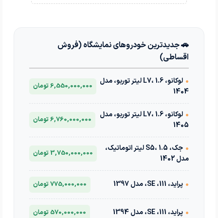
🚗 جدیدترین خودروهای نمایشگاه (فروش
اقساطی)
•
لوکانو، L7، 1.6 لیتر توربو، مدل
6,550,000,000 تومان
1404
•
لوکانو، L7، 1.6 لیتر توربو، مدل
6,760,000,000 تومان
1405
•
جک، S5، 1.5 لیتر اتوماتیک،
3,750,000,000 تومان
مدل 1402
•
پراید، 111، SE، مدل 1397
775,000,000 تومان
•
پراید، 111، SE، مدل 1394
570,000,000 تومان