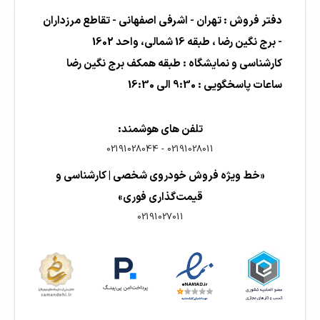
دفتر فروش : تهران - اشرفی اصفهانی - تقاطع مرزداران
- برج نگین رضا ، طبقه 16 شمالی، واحد 1602
کارشناسی و نمایشگاه : طبقه همکف برج نگین رضا
ساعات پاسخگویی : 9:30 الی 16:30
تلفن های هوشمند:
02191028044
-
02191028011
«خط ویژه فروش خودروی شخصی | کارشناسی و
قیمت‌گذاری فوری»
02191027011