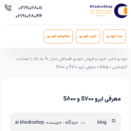
021
91028011
021
91028044
ثبت خودرو
خرید خودرو
معاوضه خودرو
خودرو شاپ، خرید و فروش خودرو اقساطی مدل ۹۰ به بالا با ضمانت
کارشناسی
»
blog
» معرفی ابرو S700 و S800
معرفی ابرو S700 و S800
blog
دیدگاه : 0
ai.khodroshop
نویسنده: