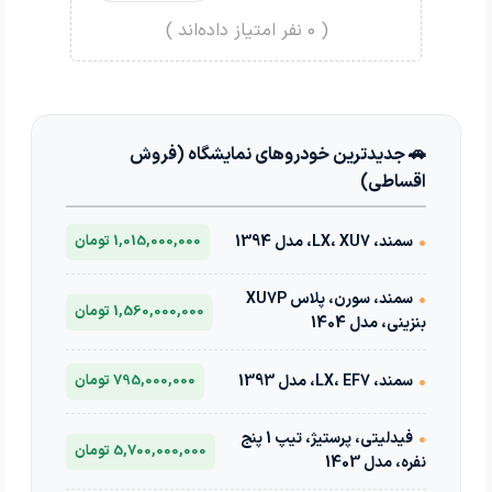
(
0
نفر امتیاز داده‌اند )
🚗 جدیدترین خودروهای نمایشگاه (فروش
اقساطی)
•
سمند، LX، XU7، مدل 1394
1,015,000,000 تومان
•
سمند، سورن، پلاس XU7P
1,560,000,000 تومان
بنزینی، مدل 1404
•
سمند، LX، EF7، مدل 1393
795,000,000 تومان
•
فیدلیتی، پرستیژ، تیپ 1 پنج
5,700,000,000 تومان
نفره، مدل 1403