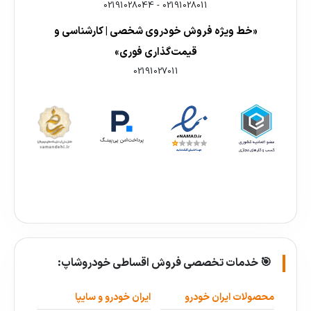
02191028044
-
02191028011
«خط ویژه فروش خودروی شخصی | کارشناسی و
قیمت‌گذاری فوری»
02191027011
🎯 خدمات تخصصی فروش اقساطی خودروشاپ:
محصولات ایران خودرو
ایران خودرو و سایپا