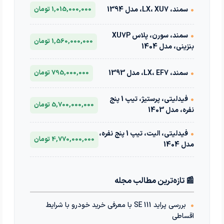
•
سمند، LX، XU7، مدل 1394
1,015,000,000 تومان
•
سمند، سورن، پلاس XU7P
1,560,000,000 تومان
بنزینی، مدل 1404
•
سمند، LX، EF7، مدل 1393
795,000,000 تومان
•
فیدلیتی، پرستیژ، تیپ 1 پنج
5,700,000,000 تومان
نفره، مدل 1403
•
فیدلیتی، الیت، تیپ 1 پنج نفره،
4,770,000,000 تومان
مدل 1404
📰 تازه‌ترین مطالب مجله
•
بررسی پراید 111 SE با معرفی خرید خودرو با شرایط
اقساطی