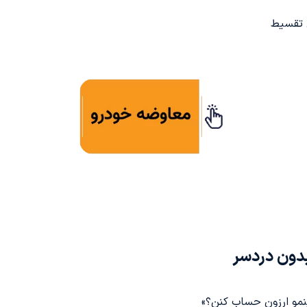
 تقسیط
دون دردسر
ینمو ارزون حساب کنن؟»