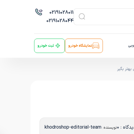
021
91028011
021
91028044
ویی
نمایشگاه خودرو
ثبت خودرو
هتر بگیر
دگاه : 0
khodroshop-editorial-team
نویسنده: