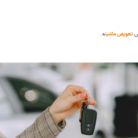
وش
تعویض ماشین
ه.