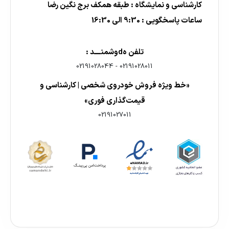
کارشناسی و نمایشگاه : طبقه همکف برج نگین رضا
ساعات پاسخگویی : 9:30 الی 16:30
تلفن هdوشمنــــد :
02191028044
-
02191028011
«خط ویژه فروش خودروی شخصی | کارشناسی و
قیمت‌گذاری فوری»
02191027011