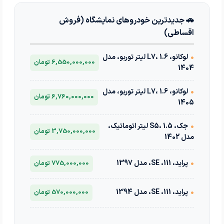
🚗 جدیدترین خودروهای نمایشگاه (فروش
اقساطی)
•
لوکانو، L7، 1.6 لیتر توربو، مدل
6,550,000,000 تومان
1404
•
لوکانو، L7، 1.6 لیتر توربو، مدل
6,760,000,000 تومان
1405
•
جک، S5، 1.5 لیتر اتوماتیک،
3,750,000,000 تومان
مدل 1402
•
پراید، 111، SE، مدل 1397
775,000,000 تومان
•
پراید، 111، SE، مدل 1394
570,000,000 تومان