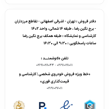
دفتر فروش : تهران - اشرفی اصفهانی - تقاطع مرزداران
- برج نگین رضا ، طبقه 16 شمالی، واحد 1602
کارشناسی و نمایشگاه : طبقه همکف برج نگین رضا
ساعات پاسخگویی : 9:30 الی 16:30
تلفن هdوشمنــــد :
02191028044
-
02191028011
«خط ویژه فروش خودروی شخصی | کارشناسی و
قیمت‌گذاری فوری»
02191027011