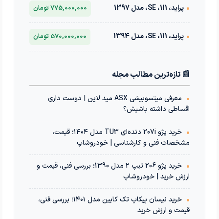
•
پراید، 111، SE، مدل 1397
775,000,000 تومان
•
پراید، 111، SE، مدل 1394
570,000,000 تومان
📰 تازه‌ترین مطالب مجله
•
معرفی میتسوبیشی ASX مید لاین | دوست داری
اقساطی داشته باشیش؟
•
خرید پژو 207i دنده‌ای TU3 مدل ۱۴۰۴؛ قیمت،
مشخصات فنی و کارشناسی | خودروشاپ
•
خرید پژو 206 تیپ 2 مدل 1390؛ بررسی فنی، قیمت و
ارزش خرید | خودروشاپ
•
خرید نیسان پیکاپ تک کابین مدل ۱۴۰۱؛ بررسی فنی،
قیمت و ارزش خرید