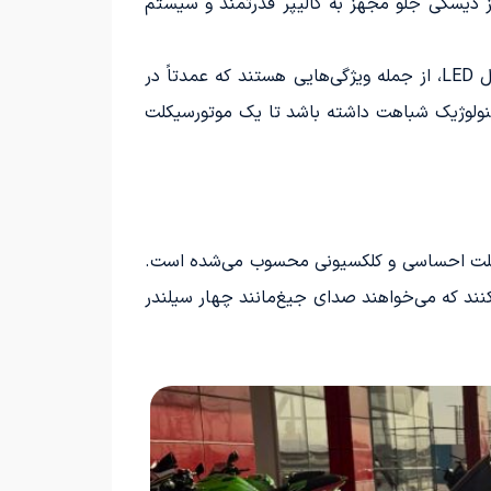
 ترمز دیسکی جلو مجهز به کالیپر قدرتمند و سیستم
نمایشگر دیجیتال تمام عیار، حالت‌های مختلف رانندگی، سیستم کنترل کشش چندمرحله‌ای (KTRC) و نورپردازی کامل LED، از جمله ویژگی‌هایی هستند که عمدتاً در
ZX- بیشتر به یک سوپراسپرت پیشرفته و تکنولوژیک شباهت داشته باشد تا یک موتورسیکلت
ورسیکلت احساسی و کلکسیونی محسوب می‌شده است.
نند که می‌خواهند صدای جیغ‌مانند چهار سیلندر