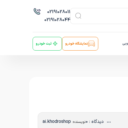
021
91028011
021
91028044
ویی
نمایشگاه خودرو
ثبت خودرو
دیدگاه : 0
ai.khodroshop
نویسنده: