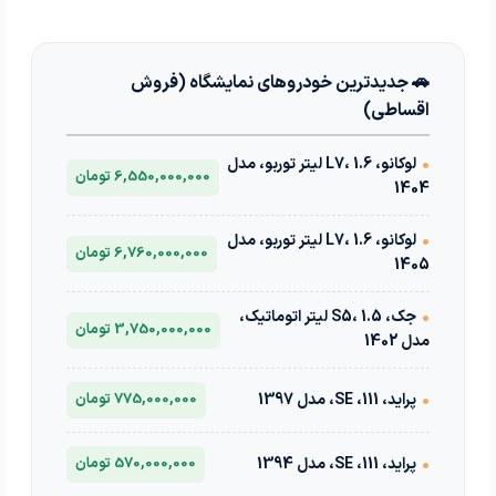
🚗 جدیدترین خودروهای نمایشگاه (فروش
اقساطی)
•
لوکانو، L7، 1.6 لیتر توربو، مدل
6,550,000,000 تومان
1404
•
لوکانو، L7، 1.6 لیتر توربو، مدل
6,760,000,000 تومان
1405
•
جک، S5، 1.5 لیتر اتوماتیک،
3,750,000,000 تومان
مدل 1402
•
پراید، 111، SE، مدل 1397
775,000,000 تومان
•
پراید، 111، SE، مدل 1394
570,000,000 تومان