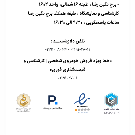
- برج نگین رضا ، طبقه 16 شمالی، واحد 1602
کارشناسی و نمایشگاه : طبقه همکف برج نگین رضا
ساعات پاسخگویی : 9:30 الی 16:30
تلفن هdوشمنــــد :
02191028044
-
02191028011
«خط ویژه فروش خودروی شخصی | کارشناسی و
قیمت‌گذاری فوری»
02191027011