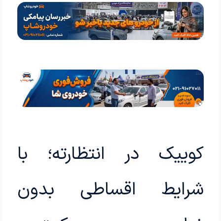
کوییک در انتظارته؛ با
شرایط اقساطی بدون