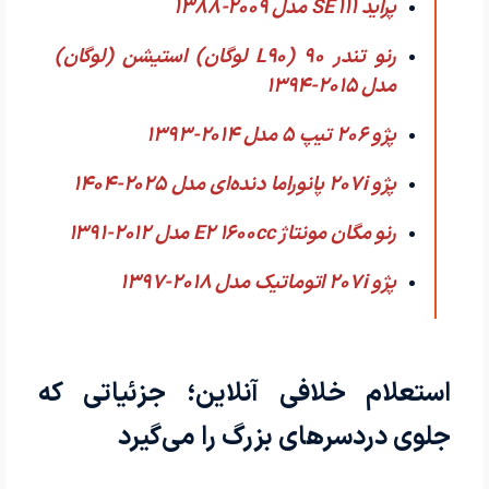
پراید 111 SE مدل 2009-1388
رنو تندر 90 (L90 لوگان) استیشن (لوگان)
مدل 2015-1394
پژو 206 تیپ ۵ مدل 2014-1393
پژو 207i پانوراما دنده‌ای مدل 2025-1404
رنو مگان مونتاژ E2 1600cc مدل 2012-1391
پژو 207i اتوماتیک مدل 2018-1397
استعلام خلافی آنلاین؛ جزئیاتی که
جلوی دردسرهای بزرگ را می‌گیرد