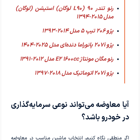
رنو تندر 90 (L90 لوگان) استیشن (لوگان)
مدل 2015-1394
پژو 206 تیپ ۵ مدل 2014-1393
پژو 207i پانوراما دنده‌ای مدل 2025-1404
رنو مگان مونتاژ E2 1600cc مدل 2012-1391
پژو 207i اتوماتیک مدل 2018-1397
آیا معاوضه می‌تواند نوعی سرمایه‌گذاری
در خودرو باشد؟
اگر منطقی نگاه کنیم، انتخاب ماشین مناسب در معاوضه