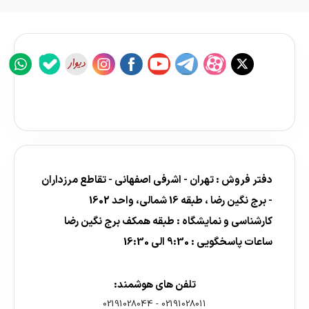
دفتر فروش : تهران - اشرفی اصفهانی - تقاطع مرزداران
- برج نگین رضا ، طبقه 16 شمالی، واحد 1602
کارشناسی و نمایشگاه : طبقه همکف برج نگین رضا
ساعات پاسخگویی : 9:30 الی 16:30
تلفن های هوشمند:
02191028044
-
02191028011