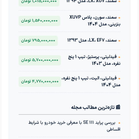
•
سمند، LX، XU7، مدل 1394
1,015,000,000 تومان
•
سمند، سورن، پلاس XU7P
1,560,000,000 تومان
بنزینی، مدل 1404
•
سمند، LX، EF7، مدل 1393
795,000,000 تومان
•
فیدلیتی، پرستیژ، تیپ 1 پنج
5,700,000,000 تومان
نفره، مدل 1403
•
فیدلیتی، الیت، تیپ 1 پنج نفره،
4,770,000,000 تومان
مدل 1404
📰 تازه‌ترین مطالب مجله
•
بررسی پراید 111 SE با معرفی خرید خودرو با شرایط
اقساطی