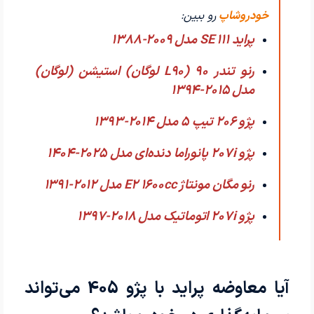
خودروشاپ
رو ببین:
پراید 111 SE مدل 2009-1388
رنو تندر 90 (L90 لوگان) استیشن (لوگان)
مدل 2015-1394
پژو 206 تیپ ۵ مدل 2014-1393
پژو 207i پانوراما دنده‌ای مدل 2025-1404
رنو مگان مونتاژ E2 1600cc مدل 2012-1391
پژو 207i اتوماتیک مدل 2018-1397
آیا معاوضه پراید با پژو 405 می‌تواند