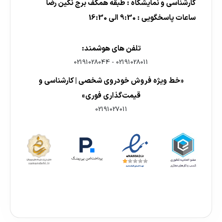
کارشناسی و نمایشگاه : طبقه همکف برج نگین رضا
ساعات پاسخگویی : 9:30 الی 16:30
تلفن های هوشمند:
02191028044
-
02191028011
«خط ویژه فروش خودروی شخصی | کارشناسی و
قیمت‌گذاری فوری»
02191027011