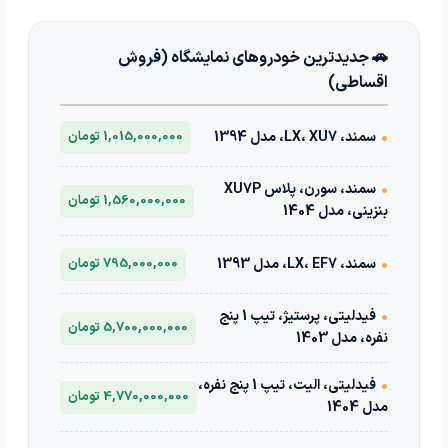
🚗 جدیدترین خودروهای نمایشگاه (فروش
اقساطی)
•
سمند، LX، XU7، مدل 1394
1,015,000,000 تومان
•
سمند، سورن، پلاس XU7P
1,560,000,000 تومان
بنزینی، مدل 1404
•
سمند، LX، EF7، مدل 1393
795,000,000 تومان
•
فیدلیتی، پرستیژ، تیپ 1 پنج
5,700,000,000 تومان
نفره، مدل 1403
•
فیدلیتی، الیت، تیپ 1 پنج نفره،
4,770,000,000 تومان
مدل 1404