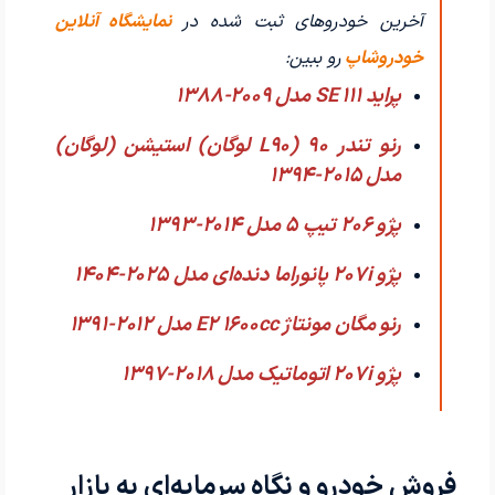
آخرین خودروهای ثبت شده در
نمایشگاه آنلاین
خودروشاپ
رو ببین:
پراید 111 SE مدل 2009-1388
رنو تندر 90 (L90 لوگان) استیشن (لوگان)
مدل 2015-1394
پژو 206 تیپ ۵ مدل 2014-1393
پژو 207i پانوراما دنده‌ای مدل 2025-1404
رنو مگان مونتاژ E2 1600cc مدل 2012-1391
پژو 207i اتوماتیک مدل 2018-1397
فروش خودرو و نگاه سرمایه‌ای به بازار