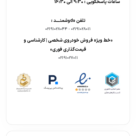
ساعات پاسخگویی : 9:30 الی 16:30
تلفن هdوشمنــــد :
02191028044
-
02191028011
«خط ویژه فروش خودروی شخصی | کارشناسی و
قیمت‌گذاری فوری»
02191027011