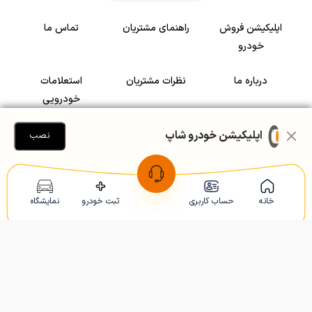
اپلیکیشن فروش
راهنمای مشتریان
تماس ما
خودرو
درباره ما
نظرات مشتریان
استعلامات
خودرویی
سرمایه گذاری در
رضایت مشتریان
اپلیکیشن خودرو شاپ
نصب
خودرو
Copyright © 2005-2026
Khodroshop.ir
خانه
حساب کاربری
ثبت خودرو
نمایشگاه