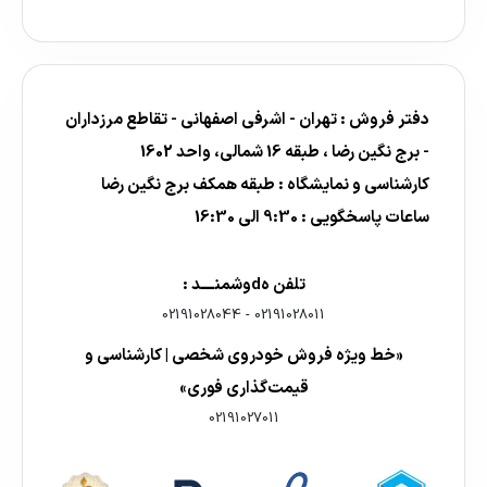
دفتر فروش : تهران - اشرفی اصفهانی - تقاطع مرزداران
- برج نگین رضا ، طبقه 16 شمالی، واحد 1602
کارشناسی و نمایشگاه : طبقه همکف برج نگین رضا
ساعات پاسخگویی : 9:30 الی 16:30
تلفن هdوشمنــــد :
02191028044
-
02191028011
«خط ویژه فروش خودروی شخصی | کارشناسی و
قیمت‌گذاری فوری»
02191027011