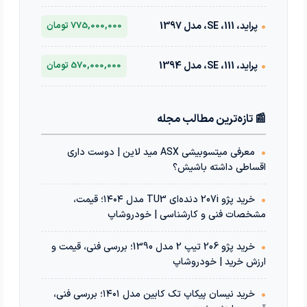
•
پراید، 111، SE، مدل 1397
775,000,000 تومان
•
پراید، 111، SE، مدل 1394
570,000,000 تومان
📰 تازه‌ترین مطالب مجله
•
معرفی میتسوبیشی ASX مید لاین | دوست داری
اقساطی داشته باشیش؟
•
خرید پژو 207i دنده‌ای TU3 مدل ۱۴۰۴؛ قیمت،
مشخصات فنی و کارشناسی | خودروشاپ
•
خرید پژو 206 تیپ 2 مدل 1390؛ بررسی فنی، قیمت و
ارزش خرید | خودروشاپ
•
خرید نیسان پیکاپ تک کابین مدل ۱۴۰۱؛ بررسی فنی،