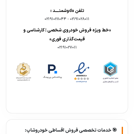
تلفن هdوشمنــــد :
02191028044
-
02191028011
«خط ویژه فروش خودروی شخصی | کارشناسی و
قیمت‌گذاری فوری»
02191027011
🎯 خدمات تخصصی فروش اقساطی خودروشاپ: