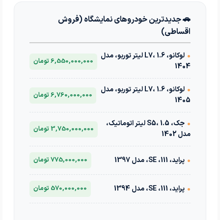
🚗 جدیدترین خودروهای نمایشگاه (فروش
اقساطی)
•
لوکانو، L7، 1.6 لیتر توربو، مدل
6,550,000,000 تومان
1404
•
لوکانو، L7، 1.6 لیتر توربو، مدل
6,760,000,000 تومان
1405
•
جک، S5، 1.5 لیتر اتوماتیک،
3,750,000,000 تومان
مدل 1402
•
پراید، 111، SE، مدل 1397
775,000,000 تومان
•
پراید، 111، SE، مدل 1394
570,000,000 تومان