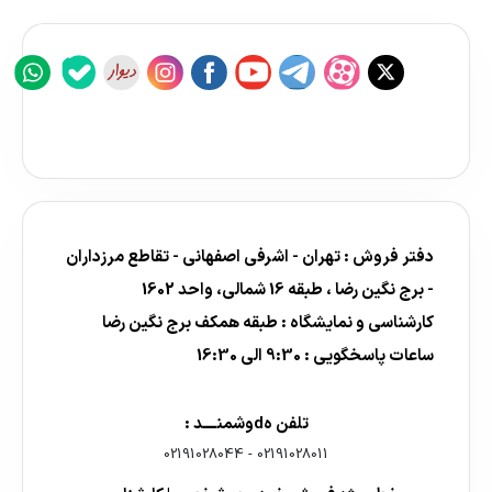
دفتر فروش : تهران - اشرفی اصفهانی - تقاطع مرزداران
- برج نگین رضا ، طبقه 16 شمالی، واحد 1602
کارشناسی و نمایشگاه : طبقه همکف برج نگین رضا
ساعات پاسخگویی : 9:30 الی 16:30
تلفن هdوشمنــــد :
02191028044
-
02191028011