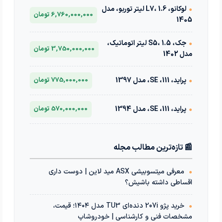
•
لوکانو، L7، 1.6 لیتر توربو، مدل
6,760,000,000 تومان
1405
•
جک، S5، 1.5 لیتر اتوماتیک،
3,750,000,000 تومان
مدل 1402
•
پراید، 111، SE، مدل 1397
775,000,000 تومان
•
پراید، 111، SE، مدل 1394
570,000,000 تومان
📰 تازه‌ترین مطالب مجله
•
معرفی میتسوبیشی ASX مید لاین | دوست داری
اقساطی داشته باشیش؟
•
خرید پژو 207i دنده‌ای TU3 مدل ۱۴۰۴؛ قیمت،
مشخصات فنی و کارشناسی | خودروشاپ