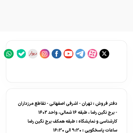
دفتر فروش : تهران - اشرفی اصفهانی - تقاطع مرزداران
- برج نگین رضا ، طبقه 16 شمالی، واحد 1602
کارشناسی و نمایشگاه : طبقه همکف برج نگین رضا
ساعات پاسخگویی : 9:30 الی 16:30