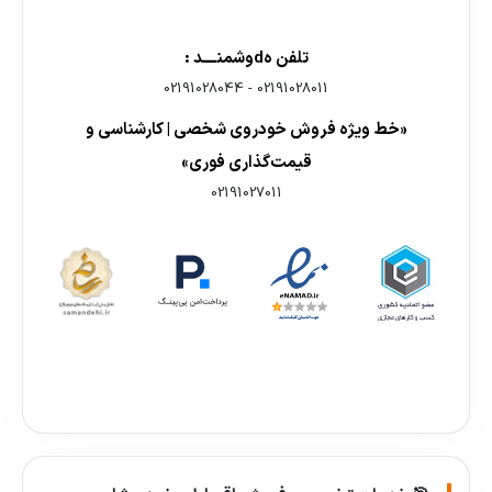
تلفن هdوشمنــــد :
02191028044
-
02191028011
«خط ویژه فروش خودروی شخصی | کارشناسی و
قیمت‌گذاری فوری»
02191027011