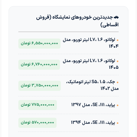
🚗 جدیدترین خودروهای نمایشگاه (فروش
اقساطی)
•
لوکانو، L7، 1.6 لیتر توربو، مدل
6,550,000,000 تومان
1404
•
لوکانو، L7، 1.6 لیتر توربو، مدل
6,760,000,000 تومان
1405
•
جک، S5، 1.5 لیتر اتوماتیک،
3,750,000,000 تومان
مدل 1402
•
پراید، 111، SE، مدل 1397
775,000,000 تومان
•
پراید، 111، SE، مدل 1394
570,000,000 تومان