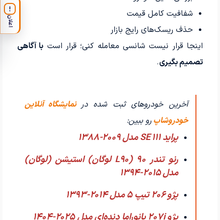
!
شفافیت کامل قیمت
اعلان
حذف ریسک‌های رایج بازار
اینجا قرار نیست شانسی معامله کنی؛ قرار است
با آگاهی
تصمیم بگیری
.
آخرین خودروهای ثبت شده در
نمایشگاه آنلاین
خودروشاپ
رو ببین:
پراید 111 SE مدل 2009-1388
رنو تندر 90 (L90 لوگان) استیشن (لوگان)
مدل 2015-1394
پژو 206 تیپ ۵ مدل 2014-1393
پژو 207i پانوراما دنده‌ای مدل 2025-1404