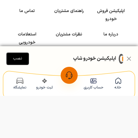
اپلیکیشن فروش
راهنمای مشتریان
تماس ما
خودرو
درباره ما
نظرات مشتریان
استعلامات
خودرویی
سرمایه گذاری در
رضایت مشتریان
اپلیکیشن خودرو شاپ
نصب
خودرو
Copyright © 2005-2026
Khodroshop.ir
خانه
حساب کاربری
ثبت خودرو
نمایشگاه