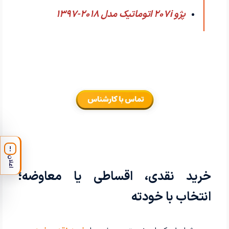
پژو 207i اتوماتیک مدل 2018-1397
!
اعلان
خرید نقدی، اقساطی یا معاوضه؛
انتخاب با خودته