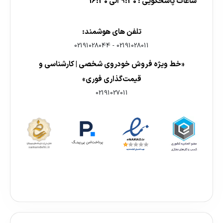
ساعات پاسخگویی : 9:30 الی 16:30
تلفن های هوشمند:
02191028044
-
02191028011
«خط ویژه فروش خودروی شخصی | کارشناسی و
قیمت‌گذاری فوری»
02191027011