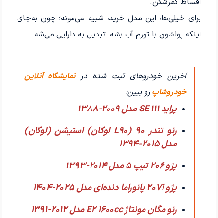
اقساط کمرشکن.
برای خیلی‌ها، این مدل خرید، شبیه می‌مونه؛ چون به‌جای
اینکه پولشون با تورم آب بشه، تبدیل به دارایی می‌شه.
آخرین خودروهای ثبت شده در
نمایشگاه آنلاین
خودروشاپ
رو ببین:
پراید 111 SE مدل 2009-1388
رنو تندر 90 (L90 لوگان) استیشن (لوگان)
مدل 2015-1394
پژو 206 تیپ ۵ مدل 2014-1393
پژو 207i پانوراما دنده‌ای مدل 2025-1404
رنو مگان مونتاژ E2 1600cc مدل 2012-1391