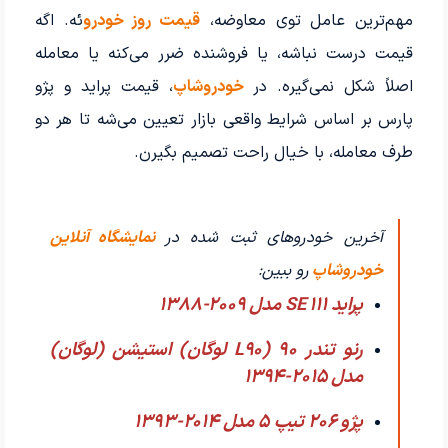
مهم‌ترین عامل توی معاوضه،
قیمت روز خودرو
ئه. اگه
قیمت درست نباشه، یا فروشنده ضرر می‌کنه یا معامله
اصلاً شکل نمی‌گیره. در
خودروشاپ
، قیمت پراید و پژو
پارس بر اساس شرایط واقعی بازار تعیین می‌شه تا هر دو
طرف معامله، با خیال راحت تصمیم بگیرن.
آخرین خودروهای ثبت شده در
نمایشگاه آنلاین
خودروشاپ
رو ببین:
پراید 111 SE مدل 2009-1388
رنو تندر 90 (L90 لوگان) استیشن (لوگان)
مدل 2015-1394
پژو 206 تیپ ۵ مدل 2014-1393