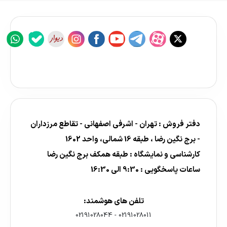
دفتر فروش : تهران - اشرفی اصفهانی - تقاطع مرزداران
- برج نگین رضا ، طبقه 16 شمالی، واحد 1602
کارشناسی و نمایشگاه : طبقه همکف برج نگین رضا
ساعات پاسخگویی : 9:30 الی 16:30
تلفن های هوشمند:
02191028044
-
02191028011