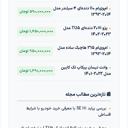
•
ام‌وی‌ام 110 دنده‌ای ۴ سیلندر مدل
590,000,000 تومان
2014-1393
•
پژو 207i دنده‌ای TU5 مدل
1,650,000,000 تومان
2023-1402
•
ام‌وی‌ام 315 هاچبک ساده مدل
950,000,000 تومان
2014-1393
•
وانت نیسان پیکاپ تک کابین
1,690,000,000 تومان
مدل 2022-1401
📰 تازه‌ترین مطالب مجله
•
بررسی پراید 111 SE با معرفی خرید خودرو با شرایط
اقساطی