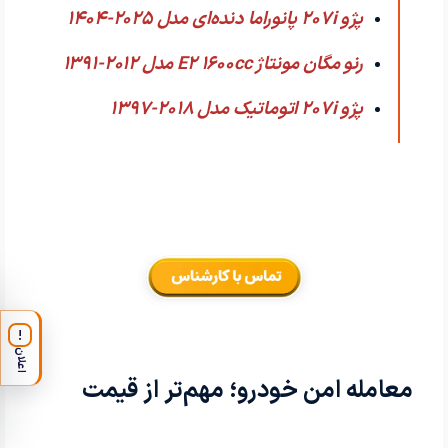
پژو 207i پانوراما دنده‌ای مدل 2025-1404
رنو مگان مونتاژ E2 1600cc مدل 2012-1391
پژو 207i اتوماتیک مدل 2018-1397
!
اعلان
معامله امن خودرو؛ مهم‌تر از قیمت