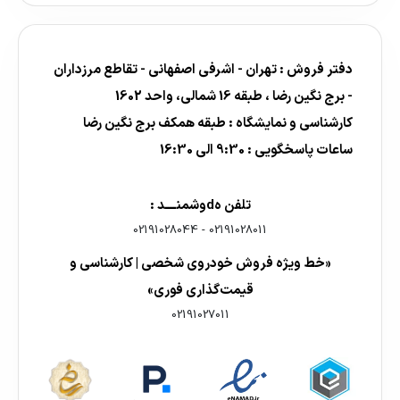
دفتر فروش : تهران - اشرفی اصفهانی - تقاطع مرزداران
- برج نگین رضا ، طبقه 16 شمالی، واحد 1602
کارشناسی و نمایشگاه : طبقه همکف برج نگین رضا
ساعات پاسخگویی : 9:30 الی 16:30
تلفن هdوشمنــــد :
02191028044
-
02191028011
«خط ویژه فروش خودروی شخصی | کارشناسی و
قیمت‌گذاری فوری»
02191027011