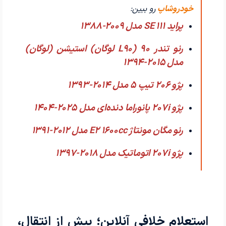
خودروشاپ
رو ببین:
پراید 111 SE مدل 2009-1388
رنو تندر 90 (L90 لوگان) استیشن (لوگان)
مدل 2015-1394
پژو 206 تیپ ۵ مدل 2014-1393
پژو 207i پانوراما دنده‌ای مدل 2025-1404
رنو مگان مونتاژ E2 1600cc مدل 2012-1391
پژو 207i اتوماتیک مدل 2018-1397
استعلام خلافی آنلاین؛ پیش از انتقال،