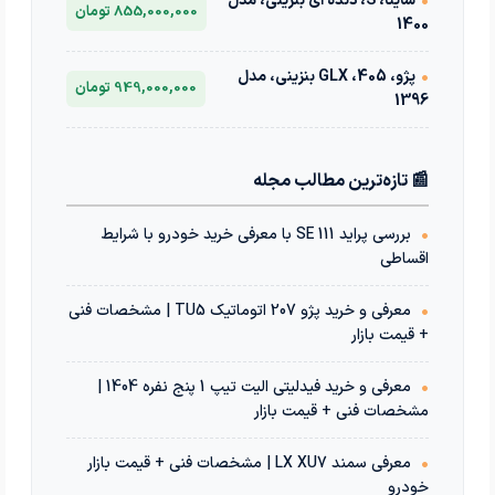
•
ساینا، S، دنده ای بنزینی، مدل
855,000,000 تومان
1400
•
پژو، 405، GLX بنزینی، مدل
949,000,000 تومان
1396
📰 تازه‌ترین مطالب مجله
•
بررسی پراید 111 SE با معرفی خرید خودرو با شرایط
اقساطی
•
معرفی و خرید پژو 207 اتوماتیک TU5 | مشخصات فنی
+ قیمت بازار
•
معرفی و خرید فیدلیتی الیت تیپ 1 پنج نفره 1404 |
مشخصات فنی + قیمت بازار
•
معرفی سمند LX XU7 | مشخصات فنی + قیمت بازار
خودرو