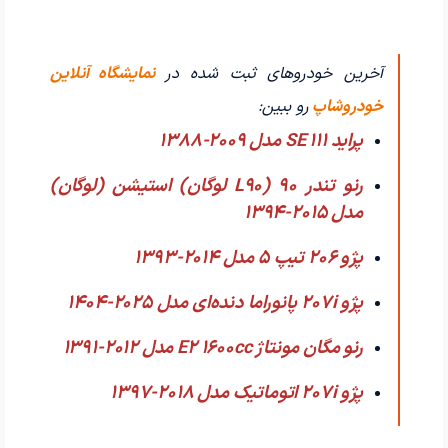
آخرین خودروهای ثبت شده در
نمایشگاه آنلاین
خودروشاپ
رو ببین:
پراید 111 SE مدل 2009-1388
رنو تندر 90 (L90 لوگان) استیشن (لوگان)
مدل 2015-1394
پژو 206 تیپ ۵ مدل 2014-1393
پژو 207i پانوراما دنده‌ای مدل 2025-1404
رنو مگان مونتاژ E2 1600cc مدل 2012-1391
پژو 207i اتوماتیک مدل 2018-1397