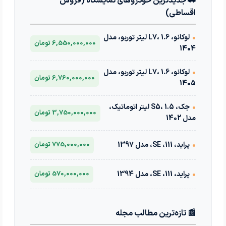
🚗 جدیدترین خودروهای نمایشگاه (فروش
اقساطی)
•
لوکانو، L7، 1.6 لیتر توربو، مدل
6,550,000,000 تومان
1404
•
لوکانو، L7، 1.6 لیتر توربو، مدل
6,760,000,000 تومان
1405
•
جک، S5، 1.5 لیتر اتوماتیک،
3,750,000,000 تومان
مدل 1402
•
پراید، 111، SE، مدل 1397
775,000,000 تومان
•
پراید، 111، SE، مدل 1394
570,000,000 تومان
📰 تازه‌ترین مطالب مجله