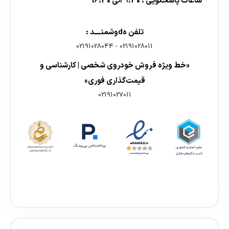
ساعات پاسخگویی : 9:30 الی 16:30
تلفن هdوشمنــــد :
02191028044
-
02191028011
«خط ویژه فروش خودروی شخصی | کارشناسی و
قیمت‌گذاری فوری»
02191027011