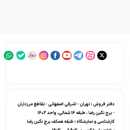
دفتر فروش : تهران - اشرفی اصفهانی - تقاطع مرزداران
- برج نگین رضا ، طبقه 16 شمالی، واحد 1602
کارشناسی و نمایشگاه : طبقه همکف برج نگین رضا