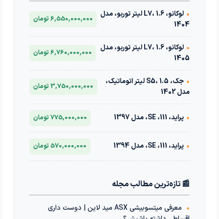
•
لوکانو، L7، 1.6 لیتر توربو، مدل
6,550,000,000 تومان
1404
•
لوکانو، L7، 1.6 لیتر توربو، مدل
6,760,000,000 تومان
1405
•
جک، S5، 1.5 لیتر اتوماتیک،
3,750,000,000 تومان
مدل 1402
•
پراید، 111، SE، مدل 1397
775,000,000 تومان
•
پراید، 111، SE، مدل 1394
570,000,000 تومان
📰 تازه‌ترین مطالب مجله
•
معرفی میتسوبیشی ASX مید لاین | دوست داری
اقساطی داشته باشیش؟