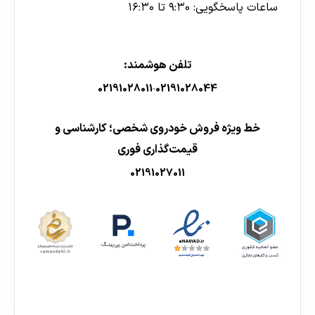
ساعات پاسخگویی: ۹:۳۰ تا ۱۶:۳۰
تلفن هوشمند:
02191028011
02191028044
-
خط ویژه فروش خودروی شخصی؛ کارشناسی و
قیمت‌گذاری فوری
02191027011