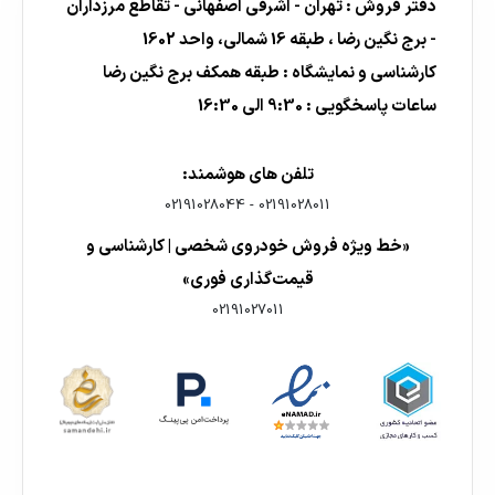
دفتر فروش : تهران - اشرفی اصفهانی - تقاطع مرزداران
- برج نگین رضا ، طبقه 16 شمالی، واحد 1602
کارشناسی و نمایشگاه : طبقه همکف برج نگین رضا
ساعات پاسخگویی : 9:30 الی 16:30
تلفن های هوشمند:
02191028044
-
02191028011
«خط ویژه فروش خودروی شخصی | کارشناسی و
قیمت‌گذاری فوری»
02191027011