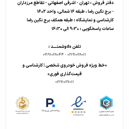
دفتر فروش : تهران - اشرفی اصفهانی - تقاطع مرزداران
- برج نگین رضا ، طبقه 16 شمالی، واحد 1602
کارشناسی و نمایشگاه : طبقه همکف برج نگین رضا
ساعات پاسخگویی : 9:30 الی 16:30
تلفن هdوشمنــــد :
02191028044
-
02191028011
«خط ویژه فروش خودروی شخصی | کارشناسی و
قیمت‌گذاری فوری»
02191027011