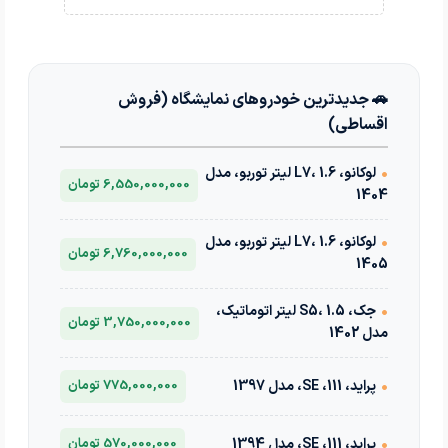
🚗 جدیدترین خودروهای نمایشگاه (فروش
اقساطی)
•
لوکانو، L7، 1.6 لیتر توربو، مدل
6,550,000,000 تومان
1404
•
لوکانو، L7، 1.6 لیتر توربو، مدل
6,760,000,000 تومان
1405
•
جک، S5، 1.5 لیتر اتوماتیک،
3,750,000,000 تومان
مدل 1402
•
پراید، 111، SE، مدل 1397
775,000,000 تومان
•
پراید، 111، SE، مدل 1394
570,000,000 تومان