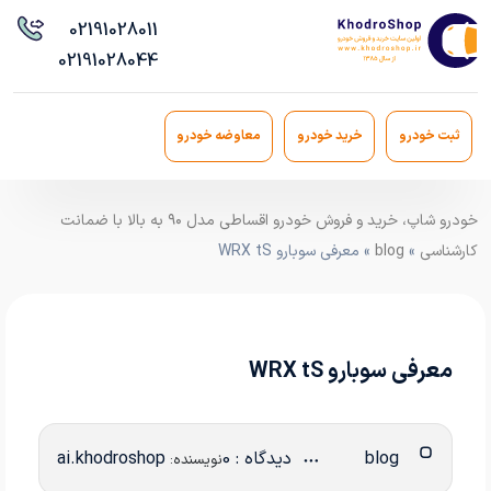
021
91028011
021
91028044
ثبت خودرو
خرید خودرو
معاوضه خودرو
خودرو شاپ، خرید و فروش خودرو اقساطی مدل ۹۰ به بالا با ضمانت
کارشناسی
»
blog
» معرفی سوبارو WRX tS
معرفی سوبارو WRX tS
blog
دیدگاه : 0
ai.khodroshop
نویسنده: