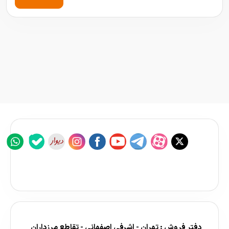
دفتر فروش : تهران - اشرفی اصفهانی - تقاطع مرزداران