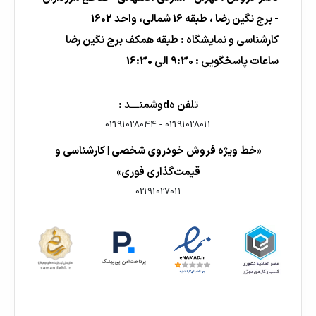
- برج نگین رضا ، طبقه 16 شمالی، واحد 1602
کارشناسی و نمایشگاه : طبقه همکف برج نگین رضا
ساعات پاسخگویی : 9:30 الی 16:30
تلفن هdوشمنــــد :
02191028044
-
02191028011
«خط ویژه فروش خودروی شخصی | کارشناسی و
قیمت‌گذاری فوری»
02191027011