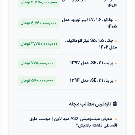
6,550,000,000 تومان
1404
•
لوکانو، L7، 1.6 لیتر توربو، مدل
6,760,000,000 تومان
1405
•
جک، S5، 1.5 لیتر اتوماتیک،
3,750,000,000 تومان
مدل 1402
•
پراید، 111، SE، مدل 1397
775,000,000 تومان
•
پراید، 111، SE، مدل 1394
570,000,000 تومان
📰 تازه‌ترین مطالب مجله
•
معرفی میتسوبیشی ASX مید لاین | دوست داری
اقساطی داشته باشیش؟