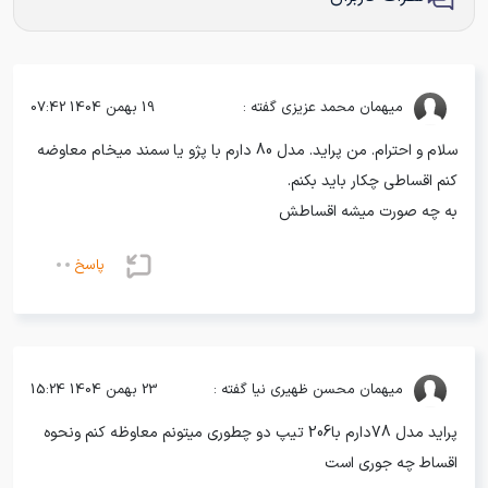
میهمان
محمد عزیزی گفته :
19 بهمن 1404 07:42
سلام و احترام. من پراید. مدل 80 دارم با پژو یا سمند میخام معاوضه
کنم اقساطی چکار باید بکنم.
به چه صورت میشه اقساطش
پاسخ
میهمان
محسن ظهیری نیا گفته :
23 بهمن 1404 15:24
پراید مدل 78دارم با206 تیپ دو چطوری میتونم معاوظه کنم ونحوه
اقساط چه جوری است