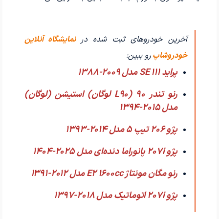
آخرین خودروهای ثبت شده در
نمایشگاه آنلاین
خودروشاپ
رو ببین:
پراید 111 SE مدل 2009-1388
رنو تندر 90 (L90 لوگان) استیشن (لوگان)
مدل 2015-1394
پژو 206 تیپ ۵ مدل 2014-1393
پژو 207i پانوراما دنده‌ای مدل 2025-1404
رنو مگان مونتاژ E2 1600cc مدل 2012-1391
پژو 207i اتوماتیک مدل 2018-1397