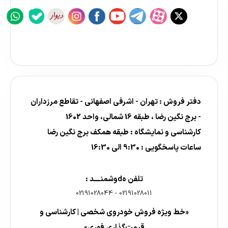
دفتر فروش : تهران - اشرفی اصفهانی - تقاطع مرزداران
- برج نگین رضا ، طبقه 16 شمالی، واحد 1602
کارشناسی و نمایشگاه : طبقه همکف برج نگین رضا
ساعات پاسخگویی : 9:30 الی 16:30
تلفن هdوشمنــــد :
02191028044
-
02191028011
«خط ویژه فروش خودروی شخصی | کارشناسی و
قیمت‌گذاری فوری»