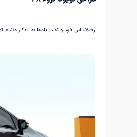
برخلاف این خودرو که در یادها به یادگار مانده، تویوتا کرولا FX به عنوان یک سدان عرضه شده است تا از تداخل با