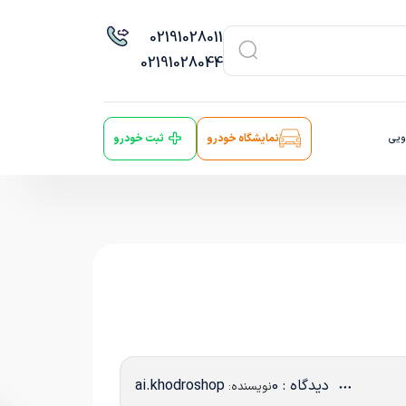
021
91028011
021
91028044
ویی
نمایشگاه خودرو
ثبت خودرو
دیدگاه : 0
ai.khodroshop
نویسنده: