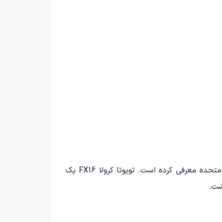
شرکت تویوتا به منظور پاسداشت یاد و خاطره مدل 1987 کرولا FX16، نسخه FX نسل جدید این خودرو را در ایالات متحده معرفی کرده است. تویوتا کرولا FX16 یک