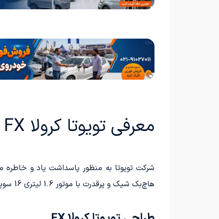
معرفی تویوتا کرولا FX
هاچ‌بک شیک و پرقدرت با موتور 1.6 لیتری 16 سوپاپی و توان 110 اسب‌بخار بود که در رقابت مستقیم با گلف GTI قرار داشت.
طراحی تویوتا کرولا FX