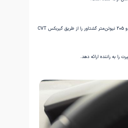
این مدل مبتنی بر تریم SE طراحی شده و به موتور 2 لیتری تنفس طبیعی مجهز است که می‌تواند 171 اسب بخار قدرت و 205 نیوتن‌متر گشتاور را از طریق گیربکس CVT
 را به راننده ارائه دهد.