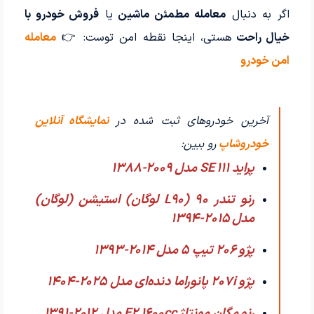
اگر به دنبال
معامله مطمئن ماشین
یا
فروش خودرو با
خیال راحت
هستی، اینجا نقطه امن توست: 👉
معامله
امن خودرو
آخرین خودروهای ثبت شده در
نمایشگاه آنلاین
خودروشاپ
رو ببین:
پراید 111 SE مدل 2009-1388
رنو تندر 90 (L90 لوگان) استیشن (لوگان)
مدل 2015-1394
پژو 206 تیپ ۵ مدل 2014-1393
پژو 207i پانوراما دنده‌ای مدل 2025-1404
رنو مگان مونتاژ E2 1600cc مدل 2012-1391