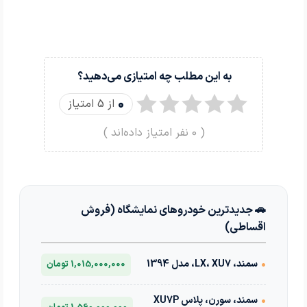
به این مطلب چه امتیازی می‌دهید؟
0
از 5 امتیاز
(
0
نفر امتیاز داده‌اند )
🚗 جدیدترین خودروهای نمایشگاه (فروش
اقساطی)
•
سمند، LX، XU7، مدل 1394
1,015,000,000 تومان
•
سمند، سورن، پلاس XU7P