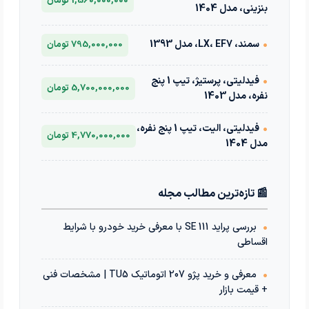
1,560,000,000 تومان
بنزینی، مدل 1404
•
سمند، LX، EF7، مدل 1393
795,000,000 تومان
•
فیدلیتی، پرستیژ، تیپ 1 پنج
5,700,000,000 تومان
نفره، مدل 1403
•
فیدلیتی، الیت، تیپ 1 پنج نفره،
4,770,000,000 تومان
مدل 1404
📰 تازه‌ترین مطالب مجله
•
بررسی پراید 111 SE با معرفی خرید خودرو با شرایط
اقساطی
•
معرفی و خرید پژو 207 اتوماتیک TU5 | مشخصات فنی
+ قیمت بازار