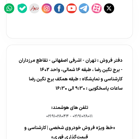
دفتر فروش : تهران - اشرفی اصفهانی - تقاطع مرزداران
- برج نگین رضا ، طبقه 16 شمالی، واحد 1602
کارشناسی و نمایشگاه : طبقه همکف برج نگین رضا
ساعات پاسخگویی : 9:30 الی 16:30
تلفن های هوشمند:
02191028044
-
02191028011
«خط ویژه فروش خودروی شخصی | کارشناسی و
قیمت‌گذاری فوری»