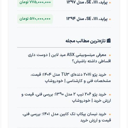
•
پراید، 111، SE، مدل 1397
775,000,000 تومان
•
پراید، 111، SE، مدل 1394
570,000,000 تومان
📰 تازه‌ترین مطالب مجله
•
معرفی میتسوبیشی ASX مید لاین | دوست داری
اقساطی داشته باشیش؟
•
خرید پژو 207i دنده‌ای TU3 مدل ۱۴۰۴؛ قیمت،
مشخصات فنی و کارشناسی | خودروشاپ
•
خرید پژو 206 تیپ 2 مدل 1390؛ بررسی فنی، قیمت و
ارزش خرید | خودروشاپ
•
خرید نیسان پیکاپ تک کابین مدل ۱۴۰۱؛ بررسی فنی،
قیمت و ارزش خرید