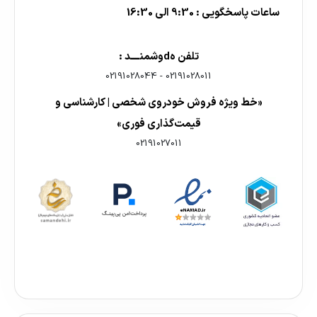
ساعات پاسخگویی : 9:30 الی 16:30
تلفن هdوشمنــــد :
02191028044
-
02191028011
«خط ویژه فروش خودروی شخصی | کارشناسی و
قیمت‌گذاری فوری»
02191027011