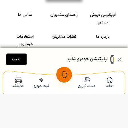
اپلیکیشن فروش
راهنمای مشتریان
تماس ما
خودرو
درباره ما
نظرات مشتریان
استعلامات
خودرویی
سرمایه گذاری در
رضایت مشتریان
اپلیکیشن خودرو شاپ
نصب
خودرو
Copyright © 2005-2026
Khodroshop.ir
خانه
حساب کاربری
ثبت خودرو
نمایشگاه