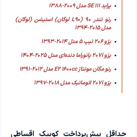
پراید 111 SE مدل 2009-1388
رنو تندر 90 (L90 لوگان) استیشن (لوگان)
مدل 2015-1394
پژو 206 تیپ ۵ مدل 2014-1393
پژو 207i پانوراما دنده‌ای مدل 2025-1404
رنو مگان مونتاژ E2 1600cc مدل 2012-1391
پژو 207i اتوماتیک مدل 2018-1397
حداقل پیش‌پرداخت کوییک اقساطی