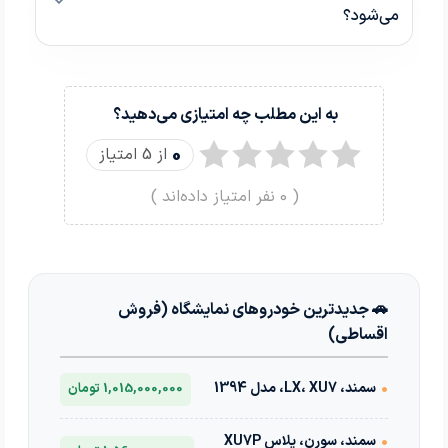
می‌شود؟
به این مطلب چه امتیازی می‌دهید؟
0
از 5 امتیاز
(
0
نفر امتیاز داده‌اند )
🚗 جدیدترین خودروهای نمایشگاه (فروش
اقساطی)
•
سمند، LX، XU7، مدل 1394
1,015,000,000 تومان
•
سمند، سورن، پلاس XU7P