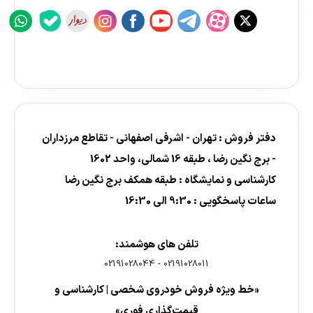
دفتر فروش : تهران - اشرفی اصفهانی - تقاطع مرزداران
- برج نگین رضا ، طبقه 16 شمالی، واحد 1602
کارشناسی و نمایشگاه : طبقه همکف برج نگین رضا
ساعات پاسخگویی : 9:30 الی 16:30
تلفن های هوشمند:
02191028044
-
02191028011
«خط ویژه فروش خودروی شخصی | کارشناسی و
قیمت‌گذاری فوری»