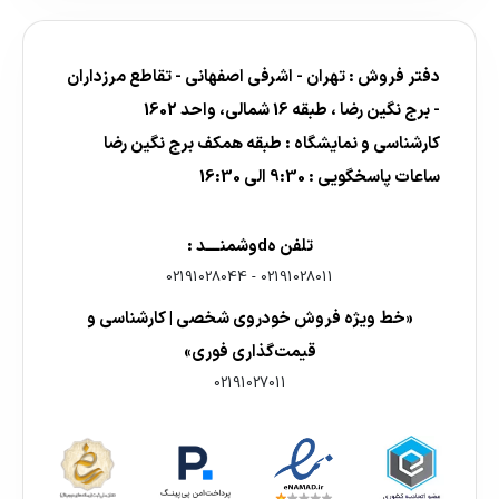
دفتر فروش : تهران - اشرفی اصفهانی - تقاطع مرزداران
- برج نگین رضا ، طبقه 16 شمالی، واحد 1602
کارشناسی و نمایشگاه : طبقه همکف برج نگین رضا
ساعات پاسخگویی : 9:30 الی 16:30
تلفن هdوشمنــــد :
02191028044
-
02191028011
«خط ویژه فروش خودروی شخصی | کارشناسی و
قیمت‌گذاری فوری»
02191027011