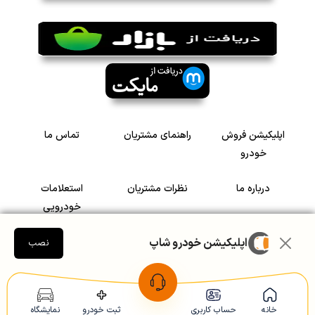
اپلیکیشن فروش
راهنمای مشتریان
تماس ما
خودرو
درباره ما
نظرات مشتریان
استعلامات
خودرویی
اپلیکیشن خودرو شاپ
سرمایه گذاری در
رضایت مشتریان
نصب
خودرو
Copyright © 2005-2026
Khodroshop.ir
خانه
حساب کاربری
ثبت خودرو
نمایشگاه