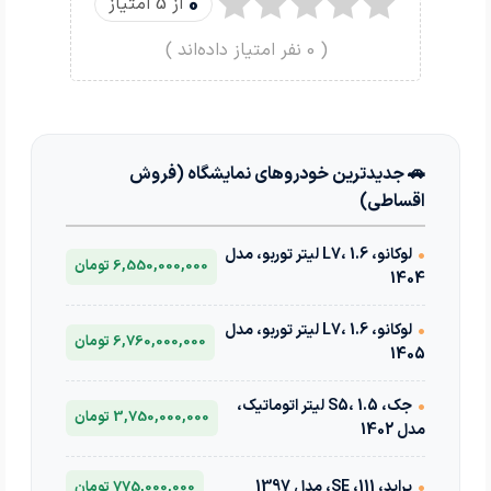
0
از 5 امتیاز
(
0
نفر امتیاز داده‌اند )
🚗 جدیدترین خودروهای نمایشگاه (فروش
اقساطی)
•
لوکانو، L7، 1.6 لیتر توربو، مدل
6,550,000,000 تومان
1404
•
لوکانو، L7، 1.6 لیتر توربو، مدل
6,760,000,000 تومان
1405
•
جک، S5، 1.5 لیتر اتوماتیک،
3,750,000,000 تومان
مدل 1402
•
پراید، 111، SE، مدل 1397
775,000,000 تومان