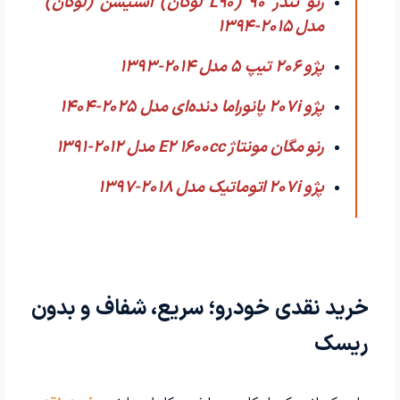
رنو تندر 90 (L90 لوگان) استیشن (لوگان)
مدل 2015-1394
پژو 206 تیپ ۵ مدل 2014-1393
پژو 207i پانوراما دنده‌ای مدل 2025-1404
رنو مگان مونتاژ E2 1600cc مدل 2012-1391
پژو 207i اتوماتیک مدل 2018-1397
خرید نقدی خودرو؛ سریع، شفاف و بدون
ریسک