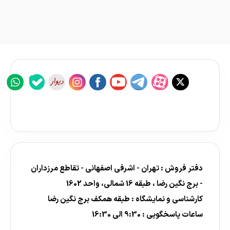
دفتر فروش : تهران - اشرفی اصفهانی - تقاطع مرزداران
- برج نگین رضا ، طبقه 16 شمالی، واحد 1602
کارشناسی و نمایشگاه : طبقه همکف برج نگین رضا
ساعات پاسخگویی : 9:30 الی 16:30