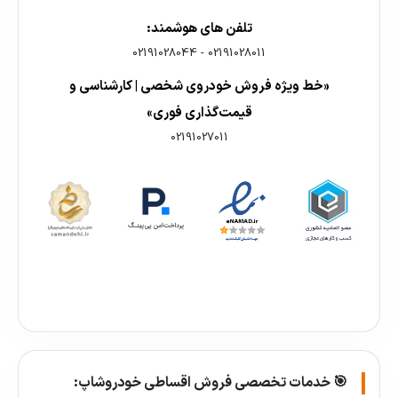
تلفن های هوشمند:
02191028044
-
02191028011
«خط ویژه فروش خودروی شخصی | کارشناسی و
قیمت‌گذاری فوری»
02191027011
🎯 خدمات تخصصی فروش اقساطی خودروشاپ: