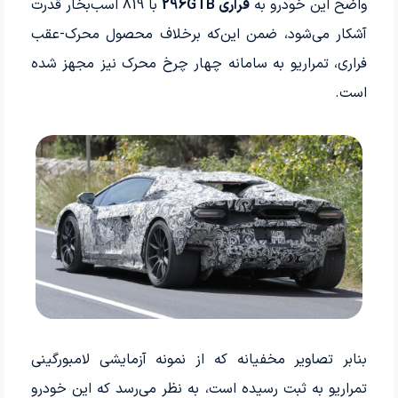
واضح این خودرو به
فراری 296GTB
با 819 اسب‌­بخار قدرت
آشکار می­‌شود، ضمن ­این‌که برخلاف محصول محرک-عقب
فراری، تمراریو به سامانه چهار چرخ محرک نیز مجهز شده
است.
بنابر تصاویر مخفیانه که از نمونه آزمایشی لامبورگینی
تمراریو به ثبت رسیده است، به نظر می‌­رسد که این خودرو